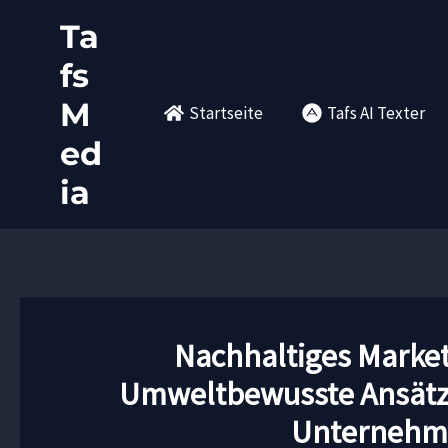
Zum
Ta
Inhalt
fs
springen
M
Startseite
Tafs AI Texter
ed
ia
Nachhaltiges Market
Umweltbewusste Ansätz
Unternehm