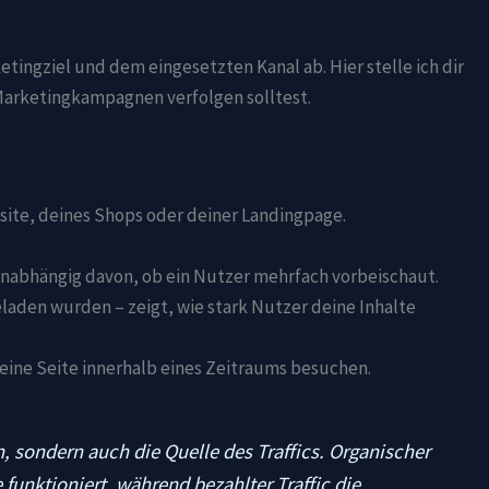
tingziel und dem eingesetzten Kanal ab. Hier stelle ich dir
 Marketingkampagnen verfolgen solltest.
bsite, deines Shops oder deiner Landingpage.
nabhängig davon, ob ein Nutzer mehrfach vorbeischaut.
eladen wurden – zeigt, wie stark Nutzer deine Inhalte
deine Seite innerhalb eines Zeitraums besuchen.
, sondern auch die Quelle des Traffics. Organischer
e funktioniert, während bezahlter Traffic die