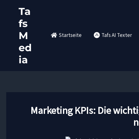
Zum
Ta
Inhalt
fs
springen
M
Startseite
Tafs AI Texter
ed
ia
Marketing KPIs: Die wich
n