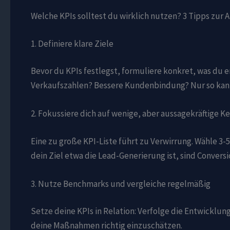
Welche KPIs solltest du wirklich nutzen? 3 Tipps zur 
1. Definiere klare Ziele
Bevor du KPIs festlegst, formuliere konkret, was du 
Verkaufszahlen? Bessere Kundenbindung? Nur so kan
2. Fokussiere dich auf wenige, aber aussagekräftige 
Eine zu große KPI-Liste führt zu Verwirrung. Wähle 3-
dein Ziel etwa die Lead-Generierung ist, sind Convers
3. Nutze Benchmarks und vergleiche regelmäßig
Setze deine KPIs in Relation: Verfolge die Entwickl
deine Maßnahmen richtig einzuschätzen.