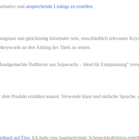
informative und
ansprechende Listings zu erstellen
.
te prägnant und gleichzeitig informativ sein, einschließlich relevanter
ptkeywords an den Anfang des Titels zu setzen.
„Handgemachte Duftkerze aus Sojawachs – Ideal für Entspannung“ ver
 dein Produkt erzählen kannst. Verwende klare und einfache Sprache, u
erkauf auf Etsy
. Ich hatte eine handgefertigte Schmuckkollektion erste