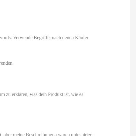
 Keywords. Verwende Begriffe, nach denen Käufer
wenden.
m zu erklären, was dein Produkt ist, wie es
llt, aber meine Beschreibungen waren uninspiriert