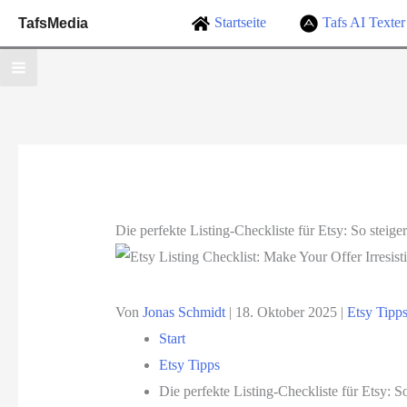
Zum
Startseite
Tafs AI Texter
TafsMedia
Inhalt
springen
Die perfekte Listing-Checkliste für Etsy: So steig
Von
Jonas Schmidt
|
18. Oktober 2025
|
Etsy Tipp
Start
Etsy Tipps
Die perfekte Listing-Checkliste für Etsy: S